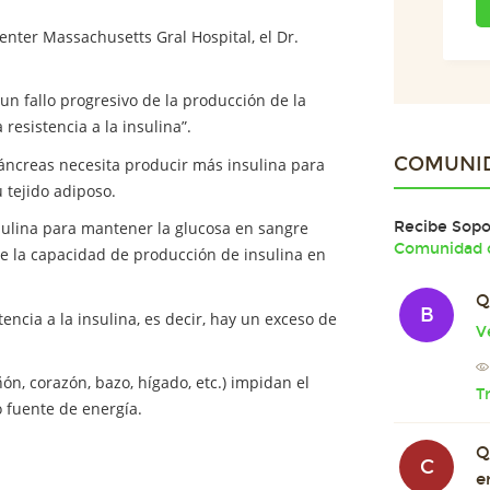
enter Massachusetts Gral Hospital, el Dr.
un fallo progresivo de la producción de la
resistencia a la insulina”.
COMUNI
áncreas necesita producir más insulina para
u tejido adiposo.
Recibe Sopor
sulina para mantener la glucosa en sangre
Comunidad d
ce la capacidad de producción de insulina en
Q
B
ncia a la insulina, es decir, hay un exceso de
V
ñón, corazón, bazo, hígado, etc.) impidan el
T
o fuente de energía.
Q
C
e