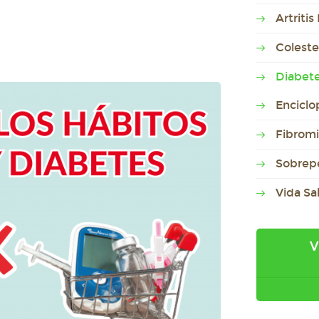
Artriti
Coleste
Diabet
Enciclo
Fibromi
Sobrep
Vida Sa
V