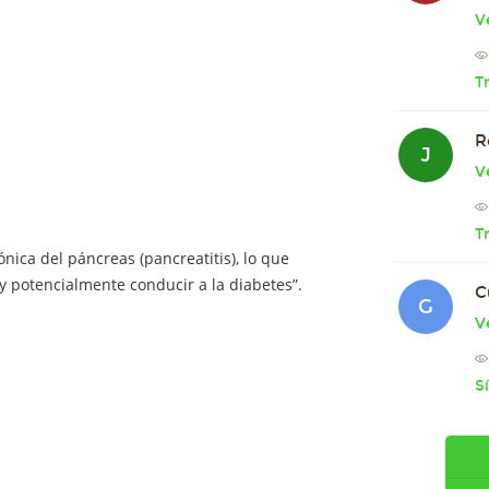
V
T
R
J
V
T
nica del páncreas (pancreatitis), lo que
y potencialmente conducir a la diabetes”.
C
G
V
S