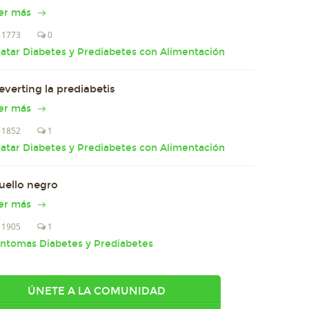
er más
1773
0
ratar Diabetes y Prediabetes con Alimentación
everting la prediabetis
er más
1852
1
ratar Diabetes y Prediabetes con Alimentación
uello negro
er más
1905
1
íntomas Diabetes y Prediabetes
ÚNETE A LA COMUNIDAD