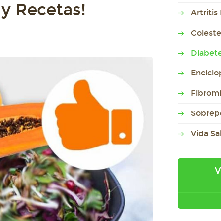
 y Recetas!
Artriti
Coleste
Diabet
Enciclo
Fibromi
Sobrep
Vida Sa
V