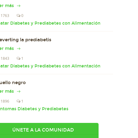
er más
1763
0
ratar Diabetes y Prediabetes con Alimentación
everting la prediabetis
er más
1843
1
ratar Diabetes y Prediabetes con Alimentación
uello negro
er más
1896
1
íntomas Diabetes y Prediabetes
ÚNETE A LA COMUNIDAD