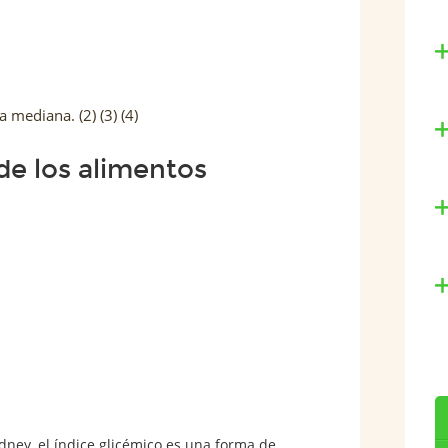
a mediana. (2) (3) (4)
 de los alimentos
dney, el índice glicémico es una forma de