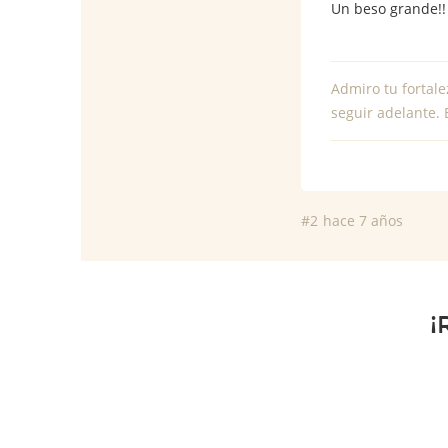
Un beso grande!! 
Admiro tu fortale
seguir adelante. 
#2
hace 7 años
¡