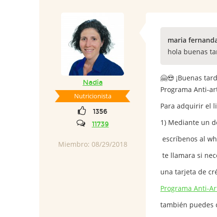
maria fernanda
hola buenas ta
🤗😍 ¡Buenas tar
Nadia
Programa Anti-art
Nutricionista
Para adquirir el 
1356
1) Mediante un d
11739
escríbenos al wh
Miembro: 08/29/2018
te llamara si ne
una tarjeta de cr
Programa Anti-Art
también puedes 