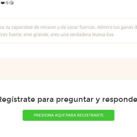
❤️️🌞😘
za, tu capacidad de renacer y de sacar fuerzas. Admiro tus ganas d
Eres fuerte, eres grande, eres una verdadera Nueva Eva.
Regístrate para preguntar y responde
PRESIONA AQUÍ PARA REGISTRARTE