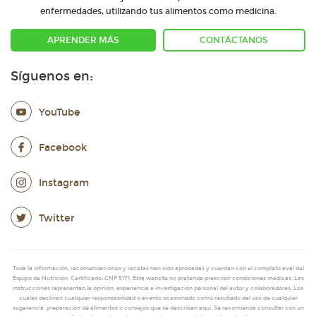
enfermedades, utilizando tus alimentos como medicina.
APRENDER MÁS
CONTÁCTANOS
Síguenos en:
YouTube
Facebook
Instagram
Twitter
Toda la información, recomendaciones y recetas han sido aprobadas y cuentan con el completo aval del
Equipo de Nutrición. Certificado: CNP 5171. Esta website no pretende prescribir condiciones médicas. Las
instrucciones representan la opinión, experiencia e investigación personal del autor y colaboradores. Los
cuales declinan cualquier responsabilidad o evento ocasionado como resultado del uso de cualquier
sugerencia, preparación de alimentos o consejos que se describen aquí. Se recomienda consultar con un