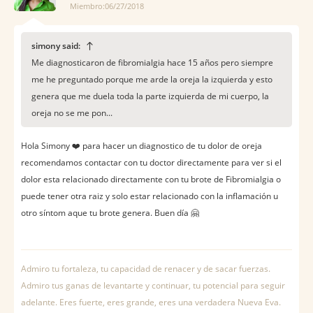
Miembro:06/27/2018
simony said:
Me diagnosticaron de fibromialgia hace 15 años pero siempre
me he preguntado porque me arde la oreja la izquierda y esto
genera que me duela toda la parte izquierda de mi cuerpo, la
oreja no se me pon...
Hola Simony ❤️️ para hacer un diagnostico de tu dolor de oreja
recomendamos contactar con tu doctor directamente para ver si el
dolor esta relacionado directamente con tu brote de Fibromialgia o
puede tener otra raiz y solo estar relacionado con la inflamación u
otro síntom aque tu brote genera. Buen día 🤗
Admiro tu fortaleza, tu capacidad de renacer y de sacar fuerzas.
Admiro tus ganas de levantarte y continuar, tu potencial para seguir
adelante. Eres fuerte, eres grande, eres una verdadera Nueva Eva.