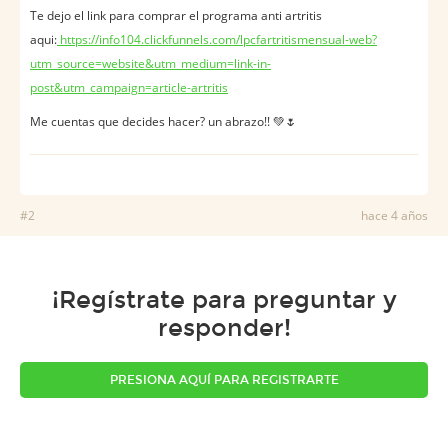
Te dejo el link para comprar el programa anti artritis
aqui:
https://info104.clickfunnels.com/lpcfartritismensual-web?
utm_source=website&utm_medium=link-in-
post&utm_campaign=article-artritis
Me cuentas que decides hacer? un abrazo!! 💚🌷
#2
hace 4 años
¡Regístrate para preguntar y
responder!
PRESIONA AQUÍ PARA REGISTRARTE