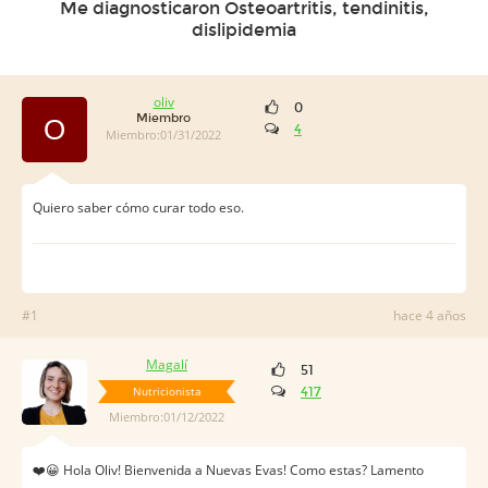
Me diagnosticaron Osteoartritis, tendinitis,
dislipidemia
oliv
0
Miembro
O
4
Miembro:01/31/2022
Quiero saber cómo curar todo eso.
#1
hace 4 años
Magalí
51
Nutricionista
417
Miembro:01/12/2022
❤️️😀 Hola Oliv! Bienvenida a Nuevas Evas! Como estas? Lamento