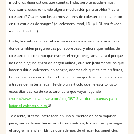
mucho los diagnósticos que cuentas linda, pero te ayudaremos.
Cuentame, estas tomando alguna medicación para artritis? Y para
colesterol? Cuales son los últimos valores de colesterol que salieron
en tus estudios de sangre? (el colesterol total, LDL y HDL por favor si
me puedes decir)
Linda, te vuelvo a copiar el mensaje que deje en el otro comentario
donde tambien preguntabas por sobrepeso, y ahora que hablas de
colesterol, te comento que este es el mejor programa para ti porque
no tiene ninguna grasa de origen animal, que son justamente las que
hacen subir el colesterol en sangre, ademas de que es alta en fibras,
lo cual colabora con reducir el colesterol ya que favorece su pérdida
a traves de materia fecal. Te dejo un articulo que he escrito justo
estos días acerca de colesterol para que vayas leyendo
:
https://www.nuevasevas.com/blog/687-3-verduras-buenas-para-
bajar-el-colesterol-alto
😍
Te cuento, si estas interesada en una alimentación para bajar de
peso, pero además tienes artritis reumatoide, lo mejor es que hagas
el programa anti artritis, ya que ademas de ofrecer los beneficios