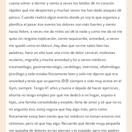
cuesta volver a dormir y siento a veces los latidos dé mi corazón
rápidos qué me despiertan y muchas veces me han dado ataques dé
pánico. Cuando realizó algún evento donde yo soy la que organiza y
planifica al pasar ése evento los dolores son más fuertes y siento
hasta fiebre, a veces me da rinitis así dé la nada y como me da sé me
quita sin ningúna explicación, siento taquicardia, ansiedad,, a veces
me quedó como en blanco ,hay días que no me salen bien las
palabras, hace un año tuve una crisis de dolor cervical, molestias
oculares, migraña y mucha ansiedad y fui a varios médicos:
traumatólogo, gastroenterologo, cardiólogo, internista, oftalmólogo,
psicólogo y todo estaba físicamente bien y solo me dijeron que era
ansiedad y tenía que ocuparme 😞😞 siempre e sido muy activa en el
Gym, siempre. Tengo 41 años y nunca e dejado dé hacer ejercicios ,
ahorita no tengo empleo por qué me dedicó a mi hogar, esposo e
hijas, una familia consolidada y estable, llena de amor y sé que no es
mí angustia éso, estoy segura que hay algo más, pero como
físicamente estoy bien siento que los médicos no toman enserio mis
síntomas, pero sé que hay algo. Recuerdo qué desde muyy pequeña
me quejaba de dolores en las piernas y la espalda, pero mis padres