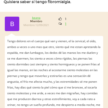
Quisiera saber sí tengo fibromialgia.
beana
1
Miembro
B
1
Miembro:12/09/2021
Tengo dolores en el cuerpo qué van y vienen, el la cervical, el oído,
ambos a veces o uno mas que otro, siento qué me estan apretando la
espalda, me dan lumbagos, los dedos dé las manos los me duelen y
se me duermen, los siento a veces cómo rígidos, las piernas las
siento dormidas casi siempre y siento hormigueos y se ponen frías al
igual las manos, en las noches al acostarme siento molestias en las
piernas y tengo que moverlas y estirarlas es una sensación dé
angustia, el frío me afecta mucho, y las estremidades sé me ponen
frías, hay días qué siento la piel cómo que sí me broncee, al tocarla
siento molestias y me arde, a veces me dan migrañas, hay comidas
que me producen diarrea y otras estreñimiento, voy a cada rato a
orinar, no tengo un sueño profundo, me despierto a media noche, me