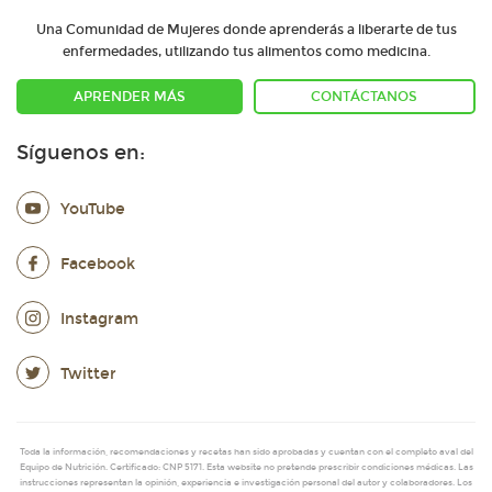
Una Comunidad de Mujeres donde aprenderás a liberarte de tus
enfermedades, utilizando tus alimentos como medicina.
APRENDER MÁS
CONTÁCTANOS
Síguenos en:
YouTube
Facebook
Instagram
Twitter
Toda la información, recomendaciones y recetas han sido aprobadas y cuentan con el completo aval del
Equipo de Nutrición. Certificado: CNP 5171. Esta website no pretende prescribir condiciones médicas. Las
instrucciones representan la opinión, experiencia e investigación personal del autor y colaboradores. Los