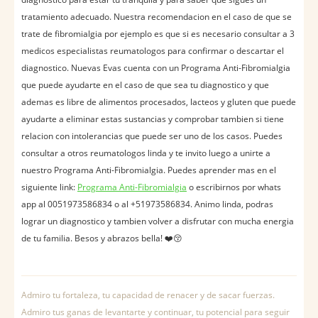
tratamiento adecuado. Nuestra recomendacion en el caso de que se
trate de fibromialgia por ejemplo es que si es necesario consultar a 3
medicos especialistas reumatologos para confirmar o descartar el
diagnostico. Nuevas Evas cuenta con un Programa Anti-Fibromialgia
que puede ayudarte en el caso de que sea tu diagnostico y que
ademas es libre de alimentos procesados, lacteos y gluten que puede
ayudarte a eliminar estas sustancias y comprobar tambien si tiene
relacion con intolerancias que puede ser uno de los casos. Puedes
consultar a otros reumatologos linda y te invito luego a unirte a
nuestro Programa Anti-Fibromialgia. Puedes aprender mas en el
siguiente link:
Programa Anti-Fibromialgia
o escribirnos por whats
app al 0051973586834 o al +51973586834. Animo linda, podras
lograr un diagnostico y tambien volver a disfrutar con mucha energia
de tu familia. Besos y abrazos bella! ❤️️😚
Admiro tu fortaleza, tu capacidad de renacer y de sacar fuerzas.
Admiro tus ganas de levantarte y continuar, tu potencial para seguir