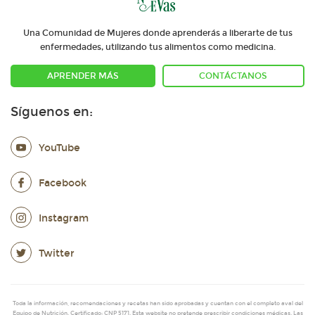
Una Comunidad de Mujeres donde aprenderás a liberarte de tus
enfermedades, utilizando tus alimentos como medicina.
APRENDER MÁS
CONTÁCTANOS
Síguenos en:
YouTube
Facebook
Instagram
Twitter
Toda la información, recomendaciones y recetas han sido aprobadas y cuentan con el completo aval del
Equipo de Nutrición. Certificado: CNP 5171. Esta website no pretende prescribir condiciones médicas. Las