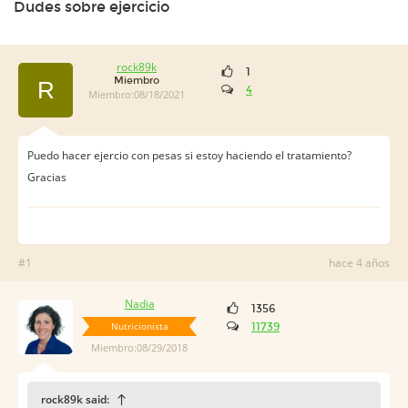
Dudes sobre ejercicio
rock89k
1
Miembro
R
4
Miembro:08/18/2021
Puedo hacer ejercio con pesas si estoy haciendo el tratamiento?
Gracias
#1
hace 4 años
Nadia
1356
Nutricionista
11739
Miembro:08/29/2018
rock89k said: