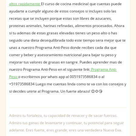
altos rapidamente
El curso de cocina medicinal que cuentas puede
ayudarte a cumplir alguno de estos consejos si incluyes solo las
recetas que se incluyen porque estas son libres de azucares,
proteinas animales, harinas refinadas, alimentos procesados. Ahora
si tu ademas de estas grasas elevadas tienes un peso alto o has
seguido una dieta desequilibrada todo este tiempo sera mejor que te
unas a nuestro Programa Anti-Peso donde recibes cada dia que
comer y beber y asesoramiento nutricional para bajar tu peso y
mejorar tus valores de grasas en sangre. Puedes aprender mas de
nuestro Programa Anti-Peso en el siguiente link:
Programa Anti-
Peso
o escribirnos por whats app al 0051973586834 o al
+51973586834 Luego me cuentas linda como te va con los consejos y
si decides unirte al Programa. Un fuerte abrazo! 😊🌻😘
Admiro tu fortaleza, tu capacidad de renacer y de sacar fuerzas.
Admiro tus ganas de levantarte y continuar, tu potencial para seguir
adelante. Eres fuerte, eres grande, eres una verdadera Nueva Eva.