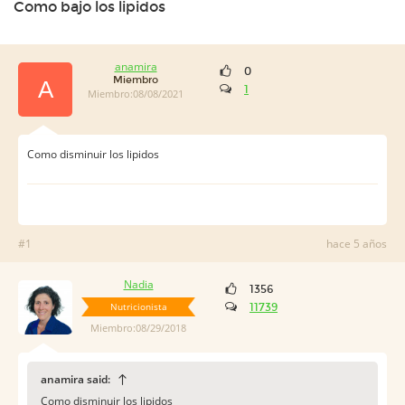
Como bajo los lipidos
anamira
0
Miembro
A
1
Miembro:08/08/2021
Como disminuir los lipidos
#1
hace 5 años
Nadia
1356
Nutricionista
11739
Miembro:08/29/2018
anamira said:
Como disminuir los lipidos