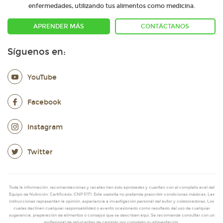
enfermedades, utilizando tus alimentos como medicina.
APRENDER MÁS
CONTÁCTANOS
Síguenos en:
YouTube
Facebook
Instagram
Twitter
Toda la información, recomendaciones y recetas han sido aprobadas y cuentan con el completo aval del
Equipo de Nutrición. Certificado: CNP 5171. Esta website no pretende prescribir condiciones médicas. Las
instrucciones representan la opinión, experiencia e investigación personal del autor y colaboradores. Los
cuales declinan cualquier responsabilidad o evento ocasionado como resultado del uso de cualquier
sugerencia, preparación de alimentos o consejos que se describen aquí. Se recomienda consultar con un
profesional de salud antes de cambiar por completo su alimentación.