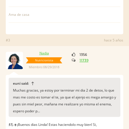
Ama de casa
#3
hace 5 años
Nadia
1356
Nutricionista
11739
Miembro:08/29/2018
euni said:
Muchas gracias, ya estoy por terminar mi dia 2 de detox, lo que
mas me costo es tomar el te, ya que el ajenjo es mega amargo y
pues sin miel peor, mañana me realizare yo misma el enema,
espero poder p...
💃💪☀️¡Buenos dias Linda! Estas haciendolo muy bien! Si,