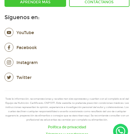
APRENDER MÁS
CONTÁCTANOS
Síguenos en:
YouTube
Facebook
Instagram
Twitter
Toda la información, recomendaciones y recetas han sido aprobadas y cuentan con el completo aval del
Equipo de Nutrición. Certificado: CNP 5171. Esta website no pretende prescribir condiciones médicas. Las
instrucciones representan la opinión, experiencia e investigación personal del autor y colaboradores. Los
cuales declinan cualquier responsabilidad o evento ocasionado como resultado del uso de cualquier
sugerencia, preparación de alimentos o consejos que se describen aquí. Se recomienda consultar con un
profesional de salud antes de cambiar por completo su alimentación.
Política de privacidad