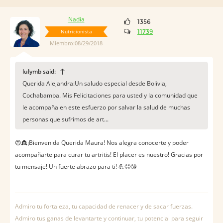
Nadia
1356
Nutricionista
11739
Miembro:08/29/2018
lulymb said:
Querida Alejandra:Un saludo especial desde Bolivia,
Cochabamba. Mis Felicitaciones para usted y la comunidad que
le acompaña en este esfuerzo por salvar la salud de muchas
personas que sufrimos de art...
😍👸¡Bienvenida Querida Maura! Nos alegra conocerte y poder
acompañarte para curar tu artritis! El placer es nuestro! Gracias por
tu mensaje! Un fuerte abrazo para ti! 💪😊😘
Admiro tu fortaleza, tu capacidad de renacer y de sacar fuerzas.
Admiro tus ganas de levantarte y continuar, tu potencial para seguir