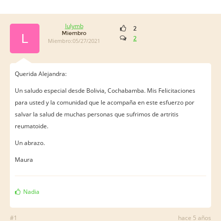
lulymb
2
Miembro
L
2
Miembro:05/27/2021
Querida Alejandra:
Un saludo especial desde Bolivia, Cochabamba. Mis Felicitaciones
para usted y la comunidad que le acompaña en este esfuerzo por
salvar la salud de muchas personas que sufrimos de artritis
reumatoide.
Un abrazo.
Maura
Nadia
#1
hace 5 años