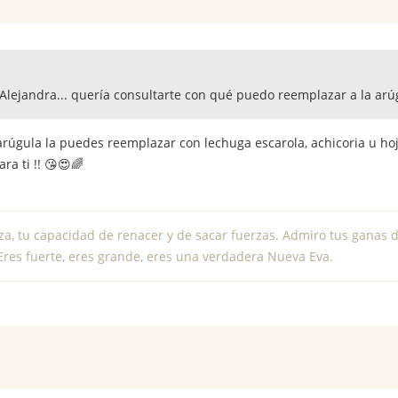
lejandra... quería consultarte con qué puedo reemplazar a la arúgula
 arúgula la puedes reemplazar con lechuga escarola, achicoria u h
ara ti !! 😘😍🌈
za, tu capacidad de renacer y de sacar fuerzas. Admiro tus ganas d
Eres fuerte, eres grande, eres una verdadera Nueva Eva.