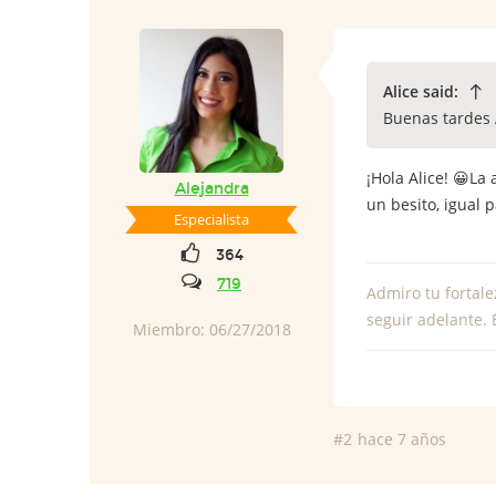
Alice said:
Buenas tardes A
¡Hola Alice! 😀La
Alejandra
un besito, igual p
Especialista
364
719
Admiro tu fortale
seguir adelante. 
Miembro: 06/27/2018
#2
hace 7 años