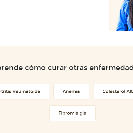
rende cómo curar otras enfermeda
rtritis Reumatoide
Anemia
Colesterol Al
Fibromialgia