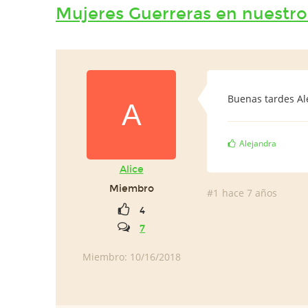
Mujeres Guerreras en nuestro
Buenas tardes Ale
A
Alejandra
Alice
Miembro
#1
hace 7 años
4
7
Miembro: 10/16/2018