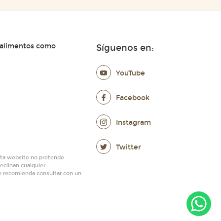
 alimentos como
Síguenos en:
YouTube
Facebook
Instagram
Twitter
Esta website no pretende
eclinan cualquier
Se recomienda consultar con un