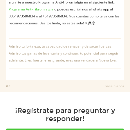
a unirte a nuestro Programa Anti-Fibromialgia en el siguiente link:
Programa Anti-Fibromialgia
o puedes escribirnos al whats app al
0051973586834 o al +51973586834. Nos cuentas como te va con las
recomendaciones. Besitos linda, no estas sola! 🏃👸😚
Admiro tu fortaleza, tu capacidad de renacer y de sacar fuerzas.
Admiro tus ganas de levantarte y continuar, tu potencial para seguir
adelante. Eres fuerte, eres grande, eres una verdadera Nueva Eva.
#2
hace 5 años
¡Regístrate para preguntar y
responder!