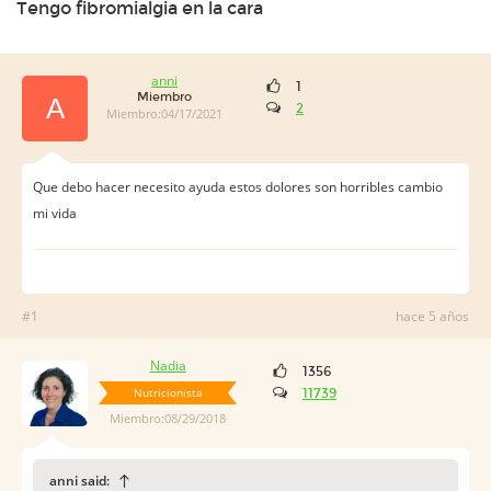
Tengo fibromialgia en la cara
anni
1
Miembro
A
2
Miembro:04/17/2021
Que debo hacer necesito ayuda estos dolores son horribles cambio
mi vida
#1
hace 5 años
Nadia
1356
Nutricionista
11739
Miembro:08/29/2018
anni said: