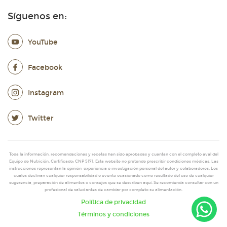
Síguenos en:
YouTube
Facebook
Instagram
Twitter
Toda la información, recomendaciones y recetas han sido aprobadas y cuentan con el completo aval del
Equipo de Nutrición. Certificado: CNP 5171. Esta website no pretende prescribir condiciones médicas. Las
instrucciones representan la opinión, experiencia e investigación personal del autor y colaboradores. Los
cuales declinan cualquier responsabilidad o evento ocasionado como resultado del uso de cualquier
sugerencia, preparación de alimentos o consejos que se describen aquí. Se recomienda consultar con un
profesional de salud antes de cambiar por completo su alimentación.
Política de privacidad
Términos y condiciones