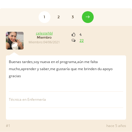
1
2
3
celestehbl
4
Miembro
22
Miembro:04/06/2021
Buenas tardes,soy nueva en el programa,aún me falta
mucho,aprender y saber,me gustaría que me brinden du apoyo
gracias
Técnica en Enfermería
#1
hace 5 años