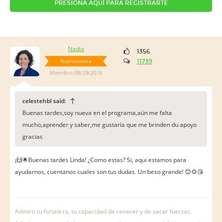
PRESIONA AQUÍ PARA REGISTRARTE
Nadia
1356
Nutricionista
11739
Miembro:08/29/2018
celestehbl said:
Buenas tardes,soy nueva en el programa,aún me falta
mucho,aprender y saber,me gustaría que me brinden du apoyo
gracias
¡🙌🌟Buenas tardes Linda! ¿Como estas? Si, aqui estamos para
ayudarnos, cuentanos cuales son tus dudas. Un beso grande! 😊🌻😘
Admiro tu fortaleza, tu capacidad de renacer y de sacar fuerzas.