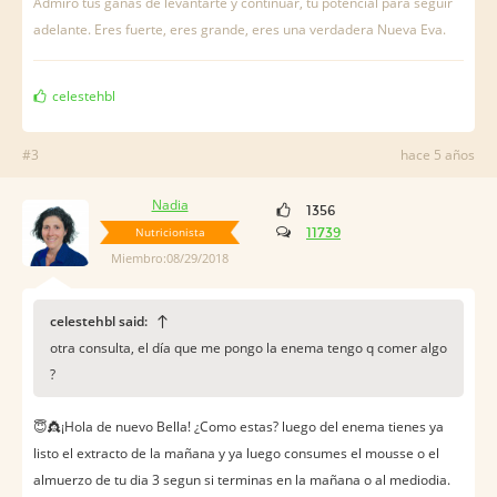
Admiro tus ganas de levantarte y continuar, tu potencial para seguir
adelante. Eres fuerte, eres grande, eres una verdadera Nueva Eva.
celestehbl
#3
hace 5 años
Nadia
1356
Nutricionista
11739
Miembro:08/29/2018
celestehbl said:
otra consulta, el día que me pongo la enema tengo q comer algo
?
😇👸¡Hola de nuevo Bella! ¿Como estas? luego del enema tienes ya
listo el extracto de la mañana y ya luego consumes el mousse o el
almuerzo de tu dia 3 segun si terminas en la mañana o al mediodia.