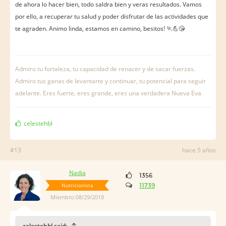
de ahora lo hacer bien, todo saldra bien y veras resultados. Vamos
por ello, a recuperar tu salud y poder disfrutar de las actividades que
te agraden. Animo linda, estamos en camino, besitos! 🏃💪😘
Admiro tu fortaleza, tu capacidad de renacer y de sacar fuerzas.
Admiro tus ganas de levantarte y continuar, tu potencial para seguir
adelante. Eres fuerte, eres grande, eres una verdadera Nueva Eva.
celestehbl
#13
hace 5 años
Nadia
1356
Nutricionista
11739
Miembro:08/29/2018
celestehbl said: