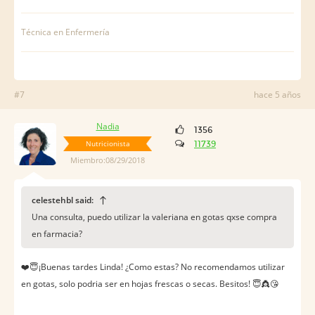
Técnica en Enfermería
#7
hace 5 años
Nadia
1356
Nutricionista
11739
Miembro:08/29/2018
celestehbl said:
Una consulta, puedo utilizar la valeriana en gotas qxse compra
en farmacia?
❤️️😇¡Buenas tardes Linda! ¿Como estas? No recomendamos utilizar
en gotas, solo podria ser en hojas frescas o secas. Besitos! 😇👸😘