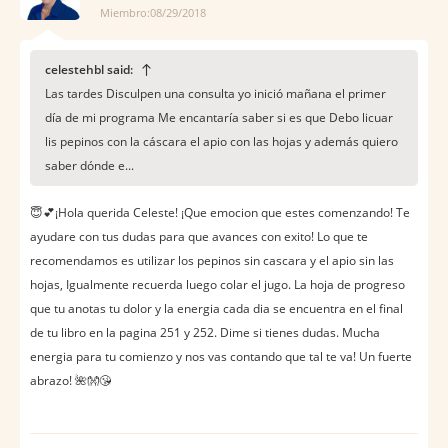
Miembro:08/29/2018
celestehbl said:
Las tardes Disculpen una consulta yo inició mañana el primer
día de mi programa Me encantaría saber si es que Debo licuar
lis pepinos con la cáscara el apio con las hojas y además quiero
saber dónde e...
😇💕¡Hola querida Celeste! ¡Que emocion que estes comenzando! Te
ayudare con tus dudas para que avances con exito! Lo que te
recomendamos es utilizar los pepinos sin cascara y el apio sin las
hojas, Igualmente recuerda luego colar el jugo. La hoja de progreso
que tu anotas tu dolor y la energia cada dia se encuentra en el final
de tu libro en la pagina 251 y 252. Dime si tienes dudas. Mucha
energia para tu comienzo y nos vas contando que tal te va! Un fuerte
abrazo! 🌺👐😘