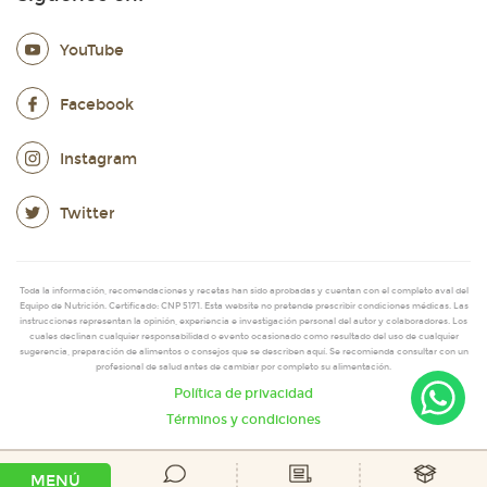
YouTube
Facebook
Instagram
Twitter
Toda la información, recomendaciones y recetas han sido aprobadas y cuentan con el completo aval del
Equipo de Nutrición. Certificado: CNP 5171. Esta website no pretende prescribir condiciones médicas. Las
instrucciones representan la opinión, experiencia e investigación personal del autor y colaboradores. Los
cuales declinan cualquier responsabilidad o evento ocasionado como resultado del uso de cualquier
sugerencia, preparación de alimentos o consejos que se describen aquí. Se recomienda consultar con un
profesional de salud antes de cambiar por completo su alimentación.
Política de privacidad
Términos y condiciones
MENÚ