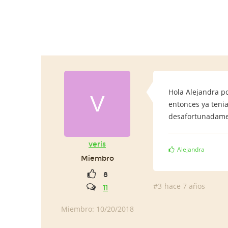
Hola Alejandra p
V
entonces ya teni
desafortunadamen
veris
Alejandra
Miembro
8
#3
hace 7 años
11
Miembro: 10/20/2018