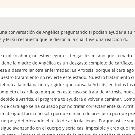
í una conversación de Angélica preguntando si podían ayudar a su 
y lei su respuesta que le dieron a la cual tuve una reacción d...
Te explico ahora, no estoy segura si tengas los mismo que la madre 
e tiene la madre de Angélica es un desgaste completo de cartílago,
eza a desarrollar otra enfermedad: La Artrosis, porque el cartílag
Nuestro tratamiento no revierte este estado. Nuestro tratamiento cur
debido a la inflamación y rigidez que causa la Artritis, en todos l
mpleto el cartílago porque en este caso se trata de Artrosis, nuestr
ebido a Artritis, el programa te ayudará a volver a caminar. Como
 de cartílago se ha causado por no tratar correctamente su Artritis
nto de igual forma no solo porque elimina dolores pero porque p
uerpo y deteriorando el resto de articulaciones. Porque así se sue p
igue avanzando en el cuerpo y sería casi imposible y creo que into