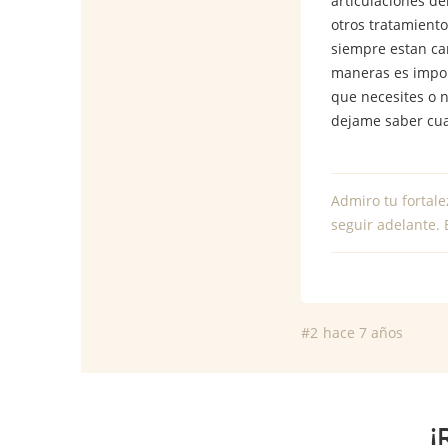
articulaciones de
otros tratamiento
siempre estan ca
maneras es impor
que necesites o 
dejame saber cual
Admiro tu fortale
seguir adelante. 
#2
hace 7 años
¡