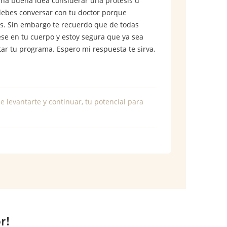
 una buena idea considerar una prótesis u
o debes conversar con tu doctor porque
es. Sin embargo te recuerdo que de todas
se en tu cuerpo y estoy segura que ya sea
ar tu programa. Espero mi respuesta te sirva,
e levantarte y continuar, tu potencial para
r!