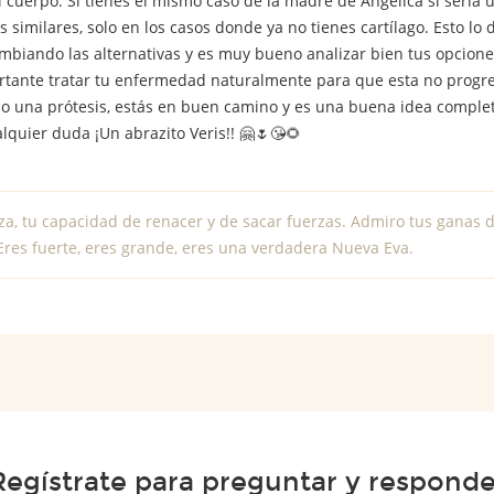
l cuerpo. Sí tienes el mismo caso de la madre de Angélica si seria
s similares, solo en los casos donde ya no tienes cartílago. Esto l
mbiando las alternativas y es muy bueno analizar bien tus opcion
tante tratar tu enfermedad naturalmente para que esta no progre
no una prótesis, estás en buen camino y es una buena idea complet
quier duda ¡Un abrazito Veris!! 🤗🌷😘🌻
za, tu capacidad de renacer y de sacar fuerzas. Admiro tus ganas d
Eres fuerte, eres grande, eres una verdadera Nueva Eva.
Regístrate para preguntar y responde