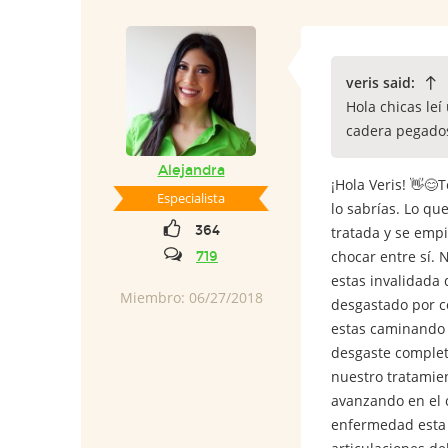
veris said:
Hola chicas le
cadera pegados 
Alejandra
¡Hola Veris! 👋😊
Especialista
lo sabrías. Lo qu
364
tratada y se empi
chocar entre sí. 
719
estas invalidada 
Miembro: 06/27/2018
desgastado por co
estas caminando d
desgaste completo
nuestro tratamie
avanzando en el c
enfermedad esta s