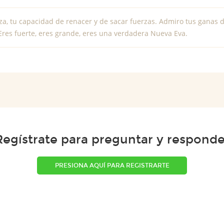
za, tu capacidad de renacer y de sacar fuerzas. Admiro tus ganas d
Eres fuerte, eres grande, eres una verdadera Nueva Eva.
Regístrate para preguntar y responde
PRESIONA AQUÍ PARA REGISTRARTE