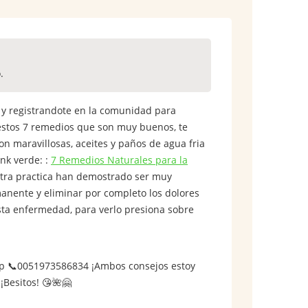
.
 y registrandote en la comunidad para
e estos 7 remedios que son muy buenos, te
on maravillosas, aceites y paños de agua fria
ink verde: :
7 Remedios Naturales para la
stra practica han demostrado ser muy
manente y eliminar por completo los dolores
esta enfermedad, para verlo presiona sobre
app 📞0051973586834 ¡Ambos consejos estoy
¡Besitos! 😘🌺🤗