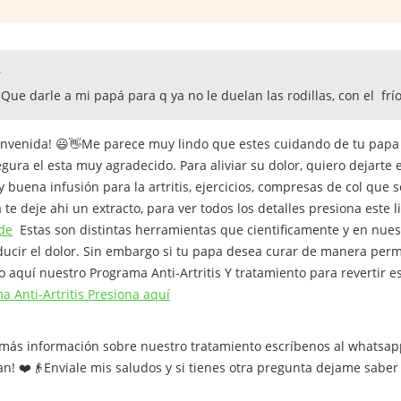
Que darle a mi papá para q ya no le duelan las rodillas, con el frío
ienvenida! 😃👋Me parece muy lindo que estes cuidando de tu papa
egura el esta muy agradecido. Para aliviar su dolor, quiero dejart
buena infusión para la artritis, ejercicios, compresas de col que s
a te deje ahi un extracto, para ver todos los detalles presiona este l
ide
Estas son distintas herramientas que cientificamente y en nue
educir el dolor. Sin embargo si tu papa desea curar de manera per
o aquí nuestro Programa Anti-Artritis Y tratamiento para revertir 
a Anti-Artritis Presiona aquí
r más información sobre nuestro tratamiento escríbenos al whats
n! ❤️👴Enviale mis saludos y si tienes otra pregunta dejame saber 