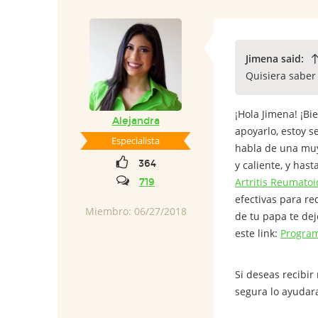
Jimena said:
Quisiera saber 
¡Hola Jimena! ¡B
Alejandra
apoyarlo, estoy s
Especialista
habla de una muy 
364
y caliente, y hast
Artritis Reumato
719
efectivas para r
Miembro: 06/27/2018
de tu papa te dej
este link:
Program
Si deseas recibi
segura lo ayudara