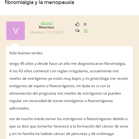
fibromialgia y la menopausia
veros2
0
Miembro
V
21
Miembro:12/17/2019
hola buenas tardes
tengo 46 años y desde hace un año me diagnosticaron fibromialgia,
A los 43 años comencé con reglas irregulares, actualmente mis
niveles de estrógenos ya están muy bajos y mi ginecóloga me recetó
estógenos de equino o fitoestrógenos, mi duda es si con la
alimentación del programa mis niveles de estrógenos se pueden
regular sin necesidad de tomar estrógenos o fitoestrógenos
adicionales.
me da mucho miedo tomar los estrógenos o fitoestrógenos debido a
que se dice que tomarlos favorece a la formación del cáncer de seno
y en mi familia ha habido cáncer de páncreas y de estómago