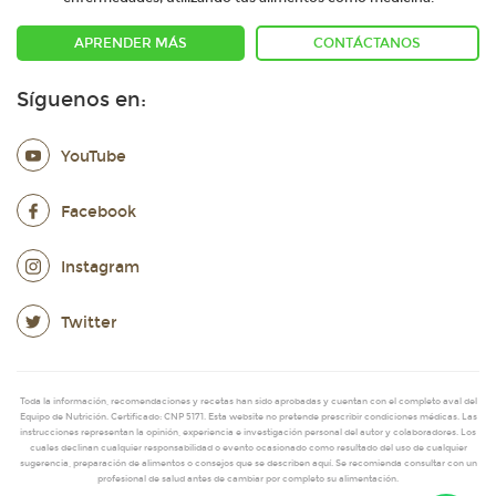
APRENDER MÁS
CONTÁCTANOS
Síguenos en:
YouTube
Facebook
Instagram
Twitter
Toda la información, recomendaciones y recetas han sido aprobadas y cuentan con el completo aval del
Equipo de Nutrición. Certificado: CNP 5171. Esta website no pretende prescribir condiciones médicas. Las
instrucciones representan la opinión, experiencia e investigación personal del autor y colaboradores. Los
cuales declinan cualquier responsabilidad o evento ocasionado como resultado del uso de cualquier
sugerencia, preparación de alimentos o consejos que se describen aquí. Se recomienda consultar con un
profesional de salud antes de cambiar por completo su alimentación.