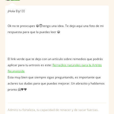
¡Hola Ely! 🙋‍♀️
Ok no te preocupes 😁😇tengo una idea. Te dejo aqui una foto de mi
respuesta para que la puedas leer 😀
El link verde que te dejo con un artículo sobre remedios que podrás
aplicar para tu artrosis es este:
Remedios naturales para la Artritis
Reumatoide
Esta muy bien que siempre sigas preguntando, es importante que
aclares tus dudas para que puedas mejorar. Un abrazito y hablamos
pronto 🤗💖💖
Admiro tu fortaleza, tu capacidad de renacer y de sacar fuerzas.