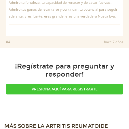
Admiro tu fortaleza, tu capacidad de renacer y de sacar fuerzas.
Admiro tus ganas de levantarte y continuar, tu potencial para seguir
adelante. Eres fuerte, eres grande, eres una verdadera Nueva Eva.
#4
hace 7 años
¡Regístrate para preguntar y
responder!
PRESIONA AQUÍ PARA REGISTRARTE
MÁS SOBRE LA ARTRITIS REUMATOIDE