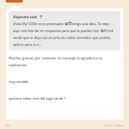
Alejandra said:
¡Hola Ely! 🙋‍♀️Ok no te preocupes 😁😇tengo una idea. Te dejo
aqui una foto de mi respuesta para que la puedas leer 😀El link
verde que te dejo con un artículo sobre remedios que podrás
aplicar para tu a...
Muchas gracias por contestar mi mensaje le agradezco su
explicación
muy amable
quisiera saber mas del jugó verde ?
#3
hace 7 años