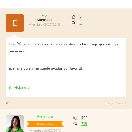
Ely
2
Miembro
E
4
Miembro:09/27/2018
Hola 👋 lo siento pero no se o no puedo ver el mensaje que dice que
me envió
aver si alguien me puede ayudar por favor 🙏
Alejandra
#1
hace 7 años
Alejandra
364
Especialista
719
Miembro:06/27/2018