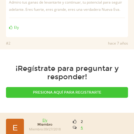
Admiro tus ganas de levantarte y continuar, tu potencial para seguir
adelante. Eres fuerte, eres grande, eres una verdadera Nueva Eva.
Ely
#2
hace 7 años
¡Regístrate para preguntar y
responder!
PRESIONA AQUÍ PARA REGISTRARTE
Ely
2
Miembro
E
4
Miembro:09/27/2018