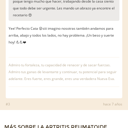
poque tengo mucho que hacer, trabajando desde la casa siento
que todo debe ser urgente. Les mando un abrazo ya encontre el
recetario 😍
Yee! Perfecto Cata 😜siii imagino nosotras también andamos para
arriba, abajo y todos los lados, no hay problema. ¡Un beso y suerte
hoy! 💪💪❤️
Admiro tu fortaleza, tu capacidad de renacer y de sacar fuerzas.
Admiro tus ganas de levantarte y continuar, tu potencial para seguir
adelante. Eres fuerte, eres grande, eres una verdadera Nueva Eva.
#3
hace 7 años
MÁS SOBRE LA ARTRITIS REUMATOIDE