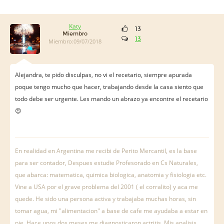
Katy
13
Miembro
13
Miembro:09/07/2018
Alejandra, te pido disculpas, no vi el recetario, siempre apurada
poque tengo mucho que hacer, trabajando desde la casa siento que
todo debe ser urgente. Les mando un abrazo ya encontre el recetario
😍
En realidad en Argentina me recibi de Perito Mercantil, es la base
para ser contador, Despues estudie Profesorado en Cs Naturales,
que abarca: matematica, quimica biologica, anatomia y fisiologia etc.
Vine a USA por el grave problema del 2001 ( el corralito) y aca me
quede. He sido una persona activa y trabajaba muchas horas, sin
tomar agua, mi "alimentacion" a base de cafe me ayudaba a estar en
pie. Hace unos dos meses me diagnosticaron artritis. Mis analisis