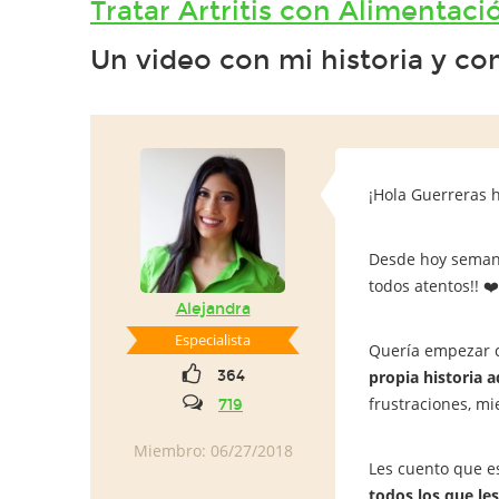
Tratar Artritis con Alimentaci
Un video con mi historia y co
¡Hola Guerreras 
Desde hoy semanal
todos atentos!! ❤️
Alejandra
Especialista
Quería empezar
364
propia historia 
frustraciones, m
719
Miembro: 06/27/2018
Les cuento que e
todos los que le