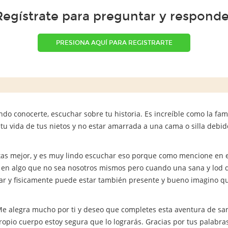
Regístrate para preguntar y responde
PRESIONA AQUÍ PARA REGISTRARTE
indo conocerte, escuchar sobre tu historia. Es increíble como la fa
 tu vida de tus nietos y no estar amarrada a una cama o silla debid
tas mejor, y es muy lindo escuchar eso porque como mencione en
os en algo que no sea nosotros mismos pero cuando una sana y lod 
r y fisicamente puede estar también presente y bueno imagino que
! Me alegra mucho por ti y deseo que completes esta aventura de s
ropio cuerpo estoy segura que lo lograrás. Gracias por tus palabra