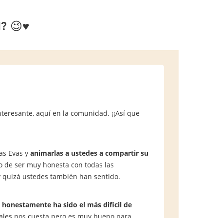
 😉♥️
teresante, aquí en la comunidad. ¡¡Así que
vas Evas y
animarlas a ustedes a compartir su
to de ser muy honesta con todas las
 quizá ustedes también han sentido.
 honestamente ha sido el más dificil de
ales nos cuesta pero es muy bueno para