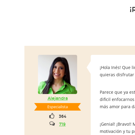
¡
¡Hola Inés! Que l
quieras disfrutar
Parece que ya es
Alejandra
dificil enfocarn
más amor para da
Especialista
364
¡Genial! ¡Bravo!
719
motivación y tu p