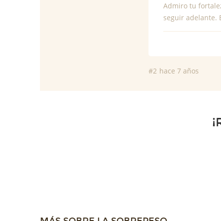
Admiro tu fortale
seguir adelante. 
#2
hace 7 años
¡