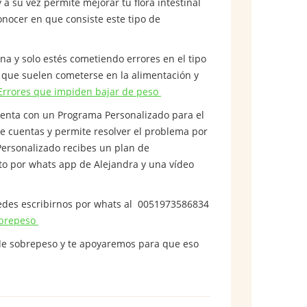
a su vez permite mejorar tu flora intestinal
onocer en que consiste este tipo de
na y solo estés cometiendo errores en el tipo
s que suelen cometerse en la alimentación y
Errores que impiden bajar de peso
cuenta con un Programa Personalizado para el
 cuentas y permite resolver el problema por
 Personalizado recibes un plan de
to por whats app de Alejandra y una vídeo
uedes escribirnos por whats al 0051973586834
obrepeso
de sobrepeso y te apoyaremos para que eso