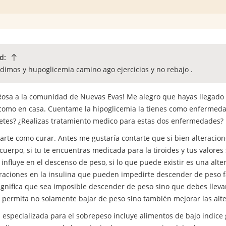
id:
idimos y hupoglicemia camino ago ejercicios y no rebajo .
Rosa a la comunidad de Nuevas Evas! Me alegro que hayas llegad
s como en casa. Cuentame la hipoglicemia la tienes como enfermeda
etes? ¿Realizas tratamiento medico para estas dos enfermedades?
ntarte como curar. Antes me gustaría contarte que si bien alteracion
uerpo, si tu te encuentras medicada para la tiroides y tus valore
influye en el descenso de peso, si lo que puede existir es una al
eraciones en la insulina que pueden impedirte descender de peso f
ignifica que sea imposible descender de peso sino que debes lleva
 permita no solamente bajar de peso sino también mejorar las al
 especializada para el sobrepeso incluye alimentos de bajo indice