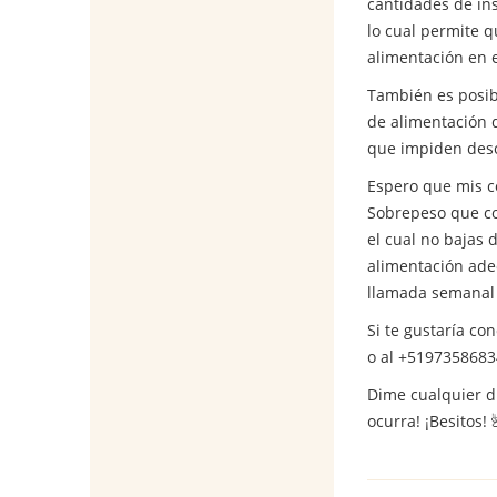
cantidades de ins
lo cual permite q
alimentación en e
También es posibl
de alimentación 
que impiden desce
Espero que mis co
Sobrepeso que co
el cual no bajas 
alimentación ade
llamada semanal 
Si te gustaría c
o al +51973586834
Dime cualquier d
ocurra! ¡Besitos! 