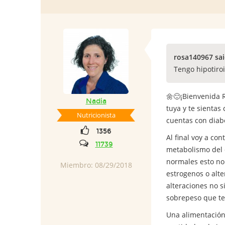
rosa140967 sa
Tengo hipotiro
🌼🙂¡Bienvenida 
Nadia
tuya y te sienta
Nutricionista
cuentas con diab
1356
Al final voy a co
11739
metabolismo del c
normales esto no 
Miembro: 08/29/2018
estrogenos o alt
alteraciones no s
sobrepeso que te
Una alimentación