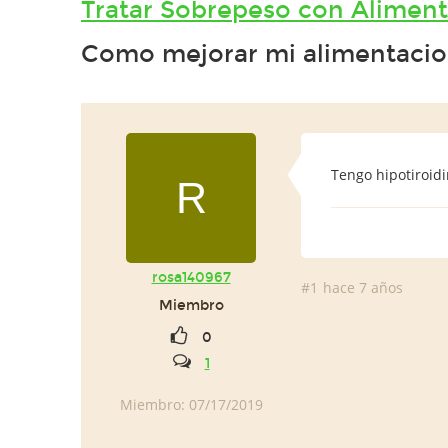
Tratar Sobrepeso con Alimen
Como mejorar mi alimentacion
Tengo hipotiroidi
R
rosa140967
#1
hace 7 años
Miembro
0
1
Miembro: 07/17/2019