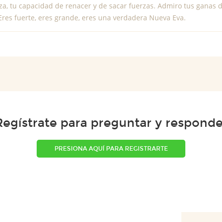
za, tu capacidad de renacer y de sacar fuerzas. Admiro tus ganas d
Eres fuerte, eres grande, eres una verdadera Nueva Eva.
Regístrate para preguntar y responde
PRESIONA AQUÍ PARA REGISTRARTE