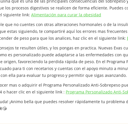
ulina que es una de las principales consecuencias del sobrepeso y 
ue los procesos digestivos se realicen de forma eficiente. Puedes c
l siguiente link:
Alimentación para curar la obesidad
e que no cuentes con otras alteraciones hormonales o de la insuli
que estas siguiendo, te compartiré aquí los errores mas frecuente
nder de peso para que los analices, haz clic en el siguiente link:
nsejos te resulten útiles, y los pongas en practica. Nuevas Evas 
mo es personalizado puede adaptarse a las enfermedades con que
de origen, favoreciendo la perdida rápida de peso. En el Programa
cuado para ti con recetarios y cuentas con el apoyo minuto a minu
con ella para evaluar tu progreso y permitir que sigas avanzando.
onocer mas o adquirir el Programa Personalizado Anti-Sobrepeso p
 o hacer clic en el siguiente link :
Programa Personalizado Anti-S
uda! ¡Animo bella que puedes resolver rápidamente tu problema 
🌺😘