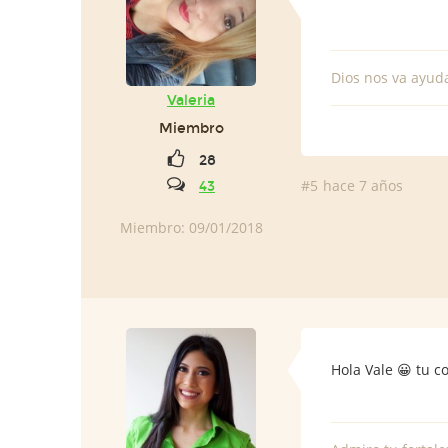
Dios nos va ayud
Valeria
Miembro
28
#5
hace 7 años
43
Miembro: 09/01/2018
Hola Vale 😀 tu 