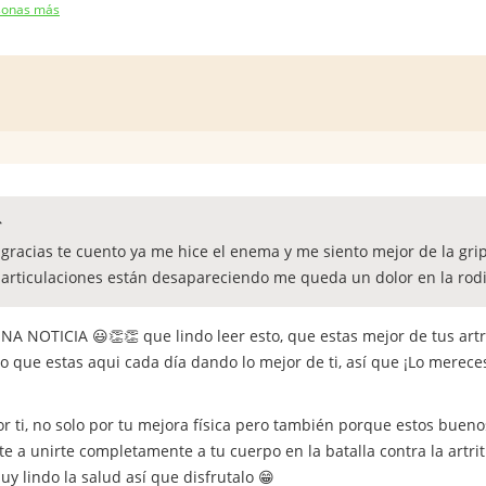
sonas más
gracias te cuento ya me hice el enema y me siento mejor de la grip
 articulaciones están desapareciendo me queda un dolor en la rodil
NA NOTICIA 😃👏👏 que lindo leer esto, que estas mejor de tus artri
eo que estas aqui cada día dando lo mejor de ti, así que ¡Lo mere
or ti, no solo por tu mejora física pero también porque estos buen
rte a unirte completamente a tu cuerpo en la batalla contra la artr
uy lindo la salud así que disfrutalo 😁