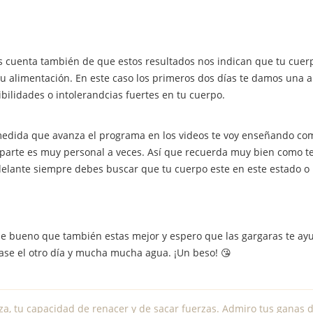
 cuenta también de que estos resultados nos indican que tu cuerpo
tu alimentación. En este caso los primeros dos días te damos una 
bilidades o intolerandcias fuertes en tu cuerpo.
edida que avanza el programa en los videos te voy enseñando como
 parte es muy personal a veces. Así que recuerda muy bien como te 
elante siempre debes buscar que tu cuerpo este en este estado o 
ue bueno que también estas mejor y espero que las gargaras te ay
pase el otro día y mucha mucha agua. ¡Un beso! 😘
za, tu capacidad de renacer y de sacar fuerzas. Admiro tus ganas d