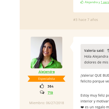
Alejandra
y
1 per
#3
hace 7 años
Valeria said:
Hola Alejandra 
dolores de mis
Alejandra
¡Valeria! QUE BUE
Especialista
felicito porque v
364
719
Estoy muy feliz p
interior y motiva
Miembro: 06/27/2018
❤️ es un regalo m