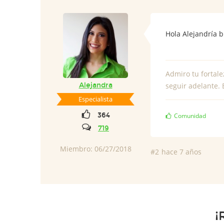
Hola Alejandría 
Admiro tu fortale
Alejandra
seguir adelante. 
Especialista
364
Comunidad
719
Miembro: 06/27/2018
#2
hace 7 años
¡