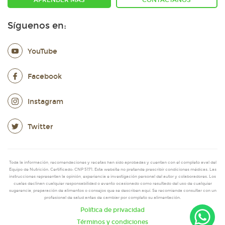
APRENDER MÁS
CONTÁCTANOS
Síguenos en:
YouTube
Facebook
Instagram
Twitter
Toda la información, recomendaciones y recetas han sido aprobadas y cuentan con el completo aval del
Equipo de Nutrición. Certificado: CNP 5171. Esta website no pretende prescribir condiciones médicas. Las
instrucciones representan la opinión, experiencia e investigación personal del autor y colaboradores. Los
cuales declinan cualquier responsabilidad o evento ocasionado como resultado del uso de cualquier
sugerencia, preparación de alimentos o consejos que se describen aquí. Se recomienda consultar con un
profesional de salud antes de cambiar por completo su alimentación.
Política de privacidad
Términos y condiciones