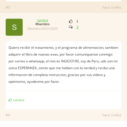
#3
hace 3 años
sanara
1
Miembro
S
2
Miembro:05/31/2023
Quiero recibir el tratamiento, y el programa de alimentacion, tambien
adquirir el libro de nuevas evas, por favor comuniquense conmigo
por correo o whatsapp, el mio es 942633190, soy de Peru, uds son mi
unica ESPERANZA, siento que me hablan con la verdad y recibo una
informacion de completa instruccion, gracias por sus videos y
optimismo, ayudenme por favor.
sanara
#4
hace 3 años