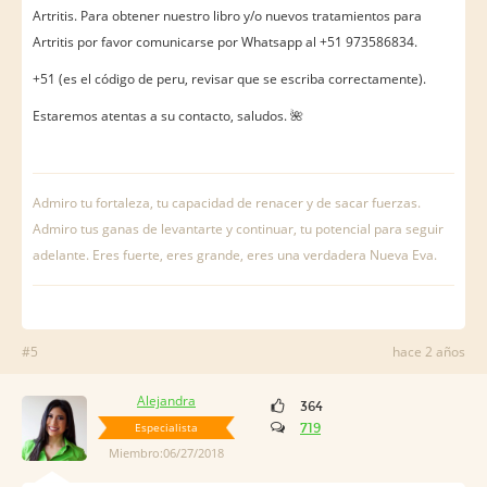
Artritis. Para obtener nuestro libro y/o nuevos tratamientos para
Artritis por favor comunicarse por Whatsapp al +51 973586834.
+51 (es el código de peru, revisar que se escriba correctamente).
Estaremos atentas a su contacto, saludos. 🌺
Admiro tu fortaleza, tu capacidad de renacer y de sacar fuerzas.
Admiro tus ganas de levantarte y continuar, tu potencial para seguir
adelante. Eres fuerte, eres grande, eres una verdadera Nueva Eva.
#5
hace 2 años
Alejandra
364
Especialista
719
Miembro:06/27/2018