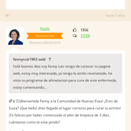
#1
hace 7 años
Nadia
1356
Nutricionista
11739
Miembro:08/29/2018
fannyruiz1963 said:
holà buenos dias soy fanny ruiz vengo de conocer su pagine
web, estoy muy interesada, yo tengo la atritis reumatoide, he
visto su programa de alimetasion para cura de este enfermeda,
estoy comenzando...
🌈🌷🙋‍♀️¡Bienvenida Fanny a la Comunidad de Nuevas Evas! ¿Eres de
Suiza? ¡Que bello! ¡Has llegado al lugar correcto para curar tu artritis!
¡Te felicito por haber comenzado el plan de limpieza de 3 días,
cuéntanos como te esta yendo?