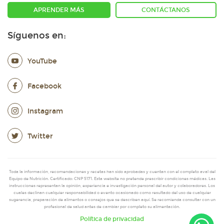
APRENDER MÁS
CONTÁCTANOS
Síguenos en:
YouTube
Facebook
Instagram
Twitter
Toda la información, recomendaciones y recetas han sido aprobadas y cuentan con el completo aval del
Equipo de Nutrición. Certificado: CNP 5171. Esta website no pretende prescribir condiciones médicas. Las
instrucciones representan la opinión, experiencia e investigación personal del autor y colaboradores. Los
cuales declinan cualquier responsabilidad o evento ocasionado como resultado del uso de cualquier
sugerencia, preparación de alimentos o consejos que se describen aquí. Se recomienda consultar con un
profesional de salud antes de cambiar por completo su alimentación.
Política de privacidad