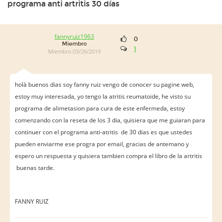
programa anti artritis 30 días
fannyruiz1963
0
Miembro
1
Miembro:03/26/2019
holà buenos dias soy fanny ruiz vengo de conocer su pagine web,
estoy muy interesada, yo tengo la atritis reumatoide, he visto su
programa de alimetasion para cura de este enfermeda, estoy
comenzando con la reseta de los 3 dia, quisiera que me guiaran para
continuer con el programa anti-atritis de 30 dias es que ustedes
pueden enviarme ese progra por email, gracias de antemano y
espero un respuesta y quisiera tambien compra el libro de la artritis
buenas tarde.
FANNY RUIZ