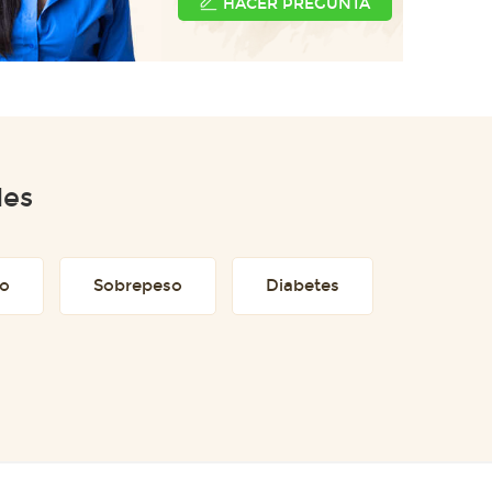
HACER PREGUNTA
des
to
Sobrepeso
Diabetes