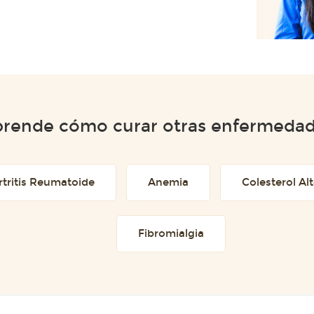
rende cómo curar otras enfermeda
rtritis Reumatoide
Anemia
Colesterol Al
Fibromialgia