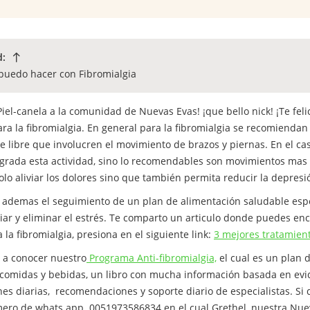
d:
 puedo hacer con Fibromialgia
Piel-canela a la comunidad de Nuevas Evas! ¡que bello nick! ¡Te feli
para la fibromialgia. En general para la fibromialgia se recomienda
ire libre que involucren el movimiento de brazos y piernas. En el 
e agrada esta actividad, sino lo recomendables son movimientos ma
lo aliviar los dolores sino que también permita reducir la depres
ademas el seguimiento de un plan de alimentación saludable espec
viar y eliminar el estrés. Te comparto un articulo donde puedes e
 la fibromialgia, presiona en el siguiente link:
3 mejores tratamient
n a conocer nuestro
Programa Anti-fibromialgia,
el cual es un plan 
comidas y bebidas, un libro con mucha información basada en evide
ones diarias, recomendaciones y soporte diario de especialistas. S
ero de whats app 0051973586834 en el cual Grethel, nuestra Nue