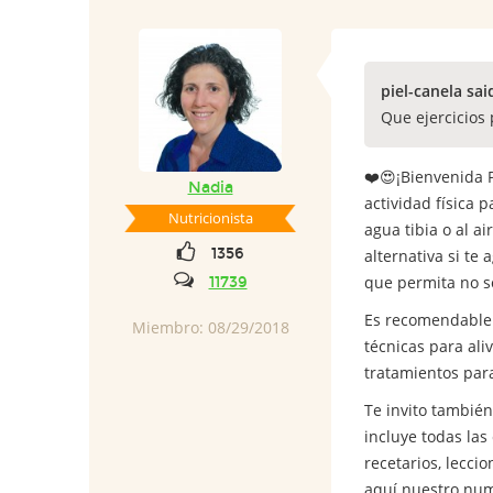
piel-canela sai
Que ejercicios
❤️️😍¡Bienvenida 
Nadia
actividad física 
Nutricionista
agua tibia o al a
1356
alternativa si t
que permita no so
11739
Es recomendable 
Miembro: 08/29/2018
técnicas para ali
tratamientos para
Te invito tambié
incluye
todas las 
recetarios, lecci
aquí nuestro num